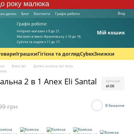
Вхід
них даних
Блог
Контакти
Графік роботи
Графік роботи:
Інтернет-магазин з 9 до 21.
Мій кошик
Магазин в Івано-Франківську з 10 до 18.
Cубота та неділя з 11 до 17.
товари
Іграшки
Гігієна та догляд
Cybex
Знижки
ски
Візки 2в1
Дитячі коляски 2в1 Anex
antal
льна 2 в 1 Anex Eli Santal
Артикул
el-06
99 грн
В бажання