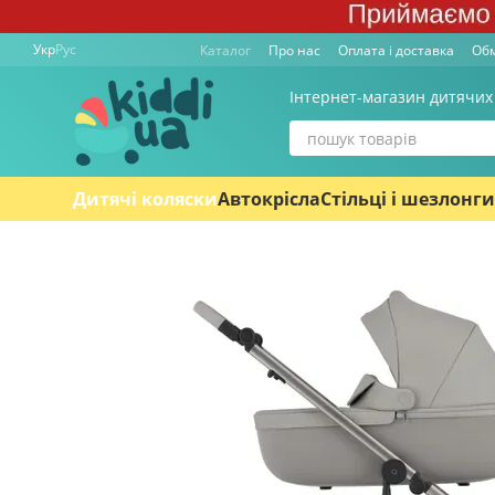
Перейти к основному контенту
Укр
Рус
Каталог
Про нас
Оплата і доставка
Обм
Інтернет-магазин дитячих
Дитячі коляски
Автокрісла
Стільці і шезлонги