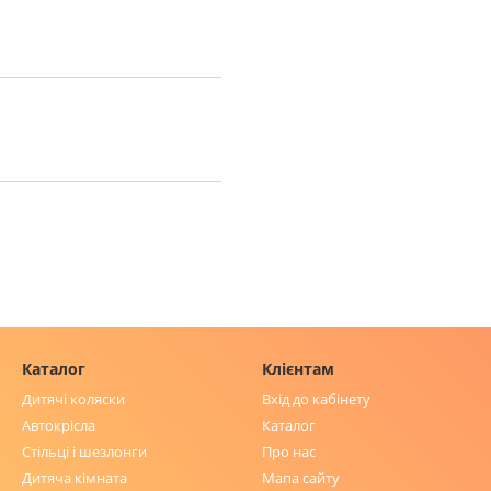
Каталог
Клієнтам
Дитячі коляски
Вхід до кабінету
Автокрісла
Каталог
Стільці і шезлонги
Про нас
Дитяча кімната
Мапа сайту