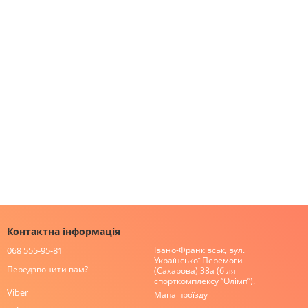
Контактна інформація
068 555-95-81
Івано-Франківськ, вул.
Української Перемоги
Передзвонити вам?
(Сахарова) 38а (біля
спорткомплексу “Олімп”).
Viber
Мапа проїзду