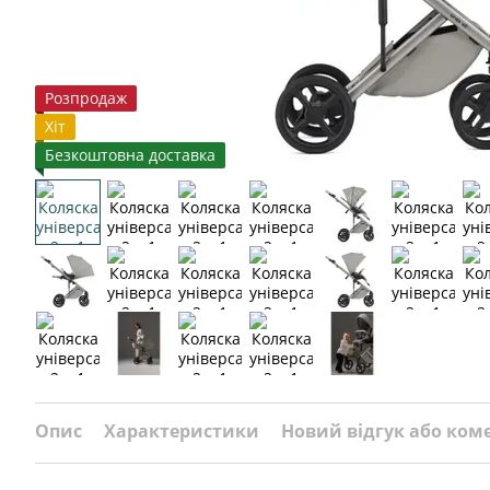
Розпродаж
Хіт
Безкоштовна доставка
Опис
Характеристики
Новий відгук або ком