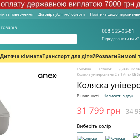
ін та повернення
Договір публічної оферти
Політика щодо персональ
 товарів
068 555-95-81
Передзвонити вам?
Дитяча кімната
Транспорт для дітей
Розваги
Зимові 
Головна
Каталог
Дитячі коля
Коляска універсальна 2 в 1 Anex Eli S
Коляска універса
В наявності
Написати відгук
31 799 грн
34 9
Виберіть колір