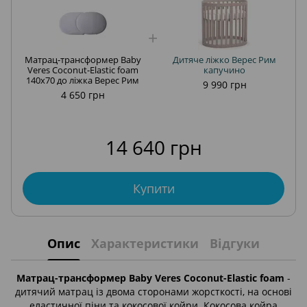
Матрац-трансформер Baby
Дитяче ліжко Верес Рим
Veres Coconut-Elastic foam
капучино
140х70 до ліжка Верес Рим
9 990 грн
4 650 грн
14 640 грн
Купити
Опис
Характеристики
Відгуки
Матрац-трансформер Baby Veres Coconut-Elastic foam
-
дитячий матрац із двома сторонами жорсткості, на основі
еластичної піни та кокосової койри. Кокосова койра