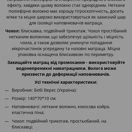
ефекту, завдяки цьому волокно стає однорідним. Неткане
поліефірне волокно має хорошу гігроскопічність, досить
м'яке та міцне широко використовується як захисний шар
для ізоляції наповнювачів матраца.
Чохол:
блискавка, подвійний трикотаж. Чохол простібаний
нетканим волокном, що забезпечує щільність і міцність
чохла, а також дозволяє уникнути попадання
мікрочастинок усередину та назовні матраца. Міцна
упаковка оснащена блискавкою по периметру.
Захищайте матрац від промокання - використовуйте
водонепроникні наматрацники. Волога може
призвести до деформації наповнювачів.
Усі технічні характеристики:
Виробник: Бебі Верес (Україна);
Розмір: 140*70*10 см;
Наповнювачі: неткане волокно, кокосова койра,
еластична піна;
Чохол: подвійний трикотаж, простьобаний, на
блискавці;