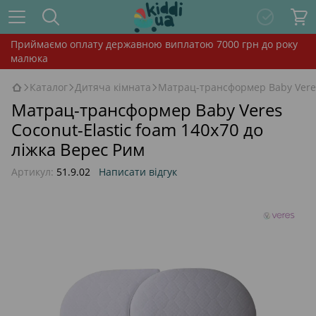
Приймаємо оплату державною виплатою 7000 грн до року
малюка
Каталог
Дитяча кімната
Матрац-трансформер Baby Veres 
Матрац-трансформер Baby Veres
Coconut-Elastic foam 140х70 до
ліжка Верес Рим
Артикул:
51.9.02
Написати відгук