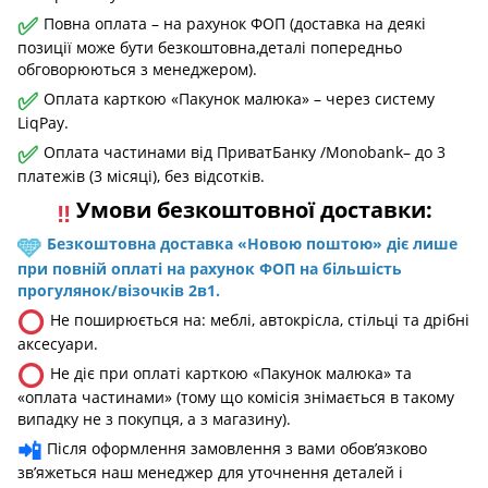
✅
Повна оплата – на рахунок ФОП (доставка на деякі
позиції може бути безкоштовна,деталі попередньо
обговорюються з менеджером).
✅
Оплата карткою «Пакунок малюка» – через систему
LiqPay.
✅
Оплата частинами від ПриватБанку /Monobank– до 3
платежів (3 місяці), без відсотків.
Умови безкоштовної доставки:
‼️
🩵
Безкоштовна доставка «Новою поштою» діє лише
при повній оплаті на рахунок ФОП на більшість
прогулянок/візочків 2в1.
⭕
Не поширюється на: меблі, автокрісла, стільці та дрібні
аксесуари.
⭕
Не діє при оплаті карткою «Пакунок малюка» та
«оплата частинами» (тому що комісія знімається в такому
випадку не з покупця, а з магазину).
📲
Після оформлення замовлення з вами обов’язково
зв’яжеться наш менеджер для уточнення деталей і