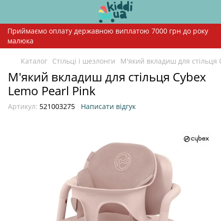
Приймаємо оплату державною виплатою 7000 грн до року
малюка
Каталог
Стільці і шезлонги
М'який вкладиш для стільця 
М'який вкладиш для стільця Cybex
Lemo Pearl Pink
Артикул:
521003275
Написати відгук