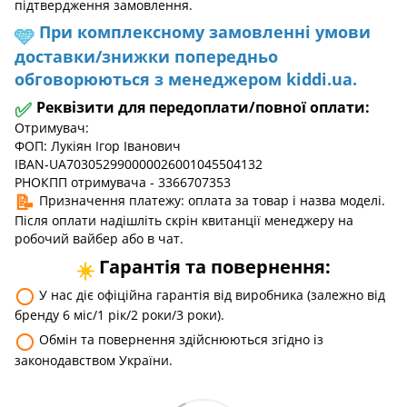
підтвердження замовлення.
При комплексному замовленні умови
🩵
доставки/знижки попередньо
обговорюються з менеджером kiddi.ua.
✅
Реквізити для передоплати/повної оплати:
Отримувач:
ФОП: Лукіян Ігор Іванович
IBAN-UA703052990000026001045504132
РНОКПП отримувача - 3366707353
📝
Призначення платежу: оплата за товар і назва моделі.
Після оплати надішліть скрін квитанції менеджеру на
робочий вайбер або в чат.
Гарантія та повернення:
☀️
⚪
У нас діє офіційна гарантія від виробника (залежно від
бренду 6 міс/1 рік/2 роки/3 роки).
⚪
Обмін та повернення здійснюються згідно із
законодавством України.