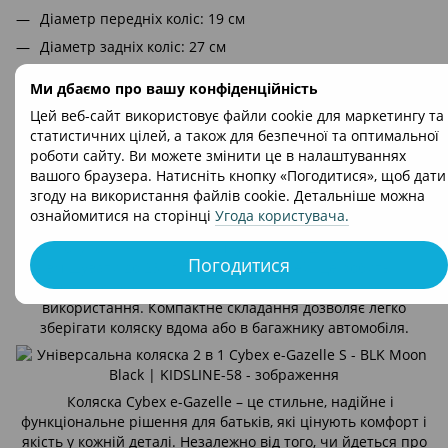
Діаметр передніх коліс: 19 см
Діаметр задніх коліс: 27 см
Матеріал коліс: гума
Ми дбаємо про вашу конфіденційність
Поворотність коліс: передні поворотні з можливістю
Цей веб-сайт використовує файли cookie для маркетингу та
фіксації
статистичних цілей, а також для безпечної та оптимальної
Регулювання висоти ручки: телескопічна (100 см - 110
роботи сайту. Ви можете змінити це в налаштуваннях
см)
вашого браузера. Натисніть кнопку «Погодитися», щоб дати
згоду на використання файлів cookie. Детальніше можна
Додаткові особливості
ознайомитися на сторінці
Угода користувача
.
Cybex e-Gazelle також включає в себе дві корзини для
покупок – нижню та знімну верхню, що дозволяє
Погодитися
вміщувати до 23 кг покупок або речей. Це робить її
неймовірно функціональною та зручною для щоденного
використання. Компактне складання дозволяє легко
зберігати коляску вдома або в багажнику автомобіля.
Коляска Cybex e-Gazelle – це стильне, надійне і
функціональне рішення для батьків, які цінують комфорт і
якість у кожній деталі. Незалежно від того, чи йдеться про