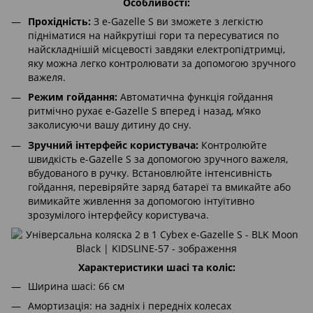
Особливості:
Прохідність:
З e-Gazelle S ви зможете з легкістю
підніматися на найкрутіші гори та пересуватися по
найскладнішій місцевості завдяки електропідтримці,
яку можна легко контролювати за допомогою зручного
важеля.
Режим гойдання:
Автоматична функція гойдання
ритмічно рухає e-Gazelle S вперед і назад, м’яко
заколисуючи вашу дитину до сну.
Зручний інтерфейс користувача:
Контролюйте
швидкість e-Gazelle S за допомогою зручного важеля,
вбудованого в ручку. Встановлюйте інтенсивність
гойдання, перевіряйте заряд батареї та вмикайте або
вимикайте живлення за допомогою інтуїтивно
зрозумілого інтерфейсу користувача.
Характеристики шасі та коліс:
Ширина шасі: 66 см
Амортизація: на задніх і передніх колесах