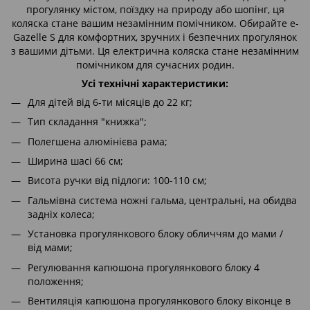
прогулянку містом, поїздку на природу або шопінг, ця
коляска стане вашим незамінним помічником. Обирайте e-
Gazelle S для комфортних, зручних і безпечних прогулянок
з вашими дітьми. Ця електрична коляска стане незамінним
помічником для сучасних родин.
Усі технічні характеристики:
Для дітей від 6-ти місяців до 22 кг;
Тип складання "книжка";
Полегшена алюмінієва рама;
Ширина шасі 66 см;
Висота ручки від підлоги: 100-110 см;
Гальмівна система ножні гальма, центральні, на обидва
задніх колеса;
Установка прогулянкового блоку обличчям до мами /
від мами;
Регулювання капюшона прогулянкового блоку 4
положення;
Вентиляція капюшона прогулянкового блоку віконце в