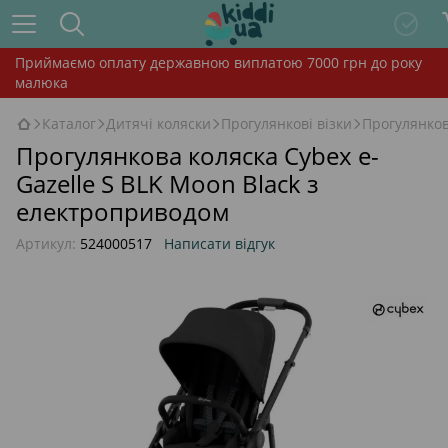
Приймаємо оплату державною виплатою 7000 грн до року
малюка
Каталог
Дитячі коляски
Прогулянкові візки
Прогулянков
Прогулянкова коляска Cybex e-
Gazelle S BLK Moon Black з
електроприводом
Артикул:
524000517
Написати відгук