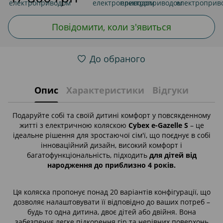
Повідомити, коли з'явиться
До обраного
Опис
Характеристики
Відгуки
Подаруйте собі та своїй дитині комфорт у повсякденному
житті з електричною коляскою
Cybex e-Gazelle S
– це
ідеальне рішення для зростаючої сім'ї, що поєднує в собі
інноваційний дизайн, високий комфорт і
багатофункціональність, підходить
для дітей від
народження до приблизно 4 років.
Ця коляска пропонує понад 20 варіантів конфігурації, що
дозволяє налаштовувати її відповідно до ваших потреб –
будь то одна дитина, двоє дітей або двійня. Вона
забезпечує легке підкорення гір та нерівних поверхонь