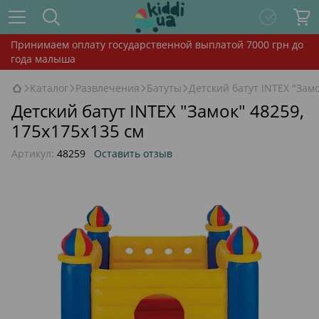
Принимаем оплату государственной выплатой 7000 грн до
года малыша
Каталог
Развлечения
Батуты
Детский батут INTEX "Замо
Детский батут INTEX "Замок" 48259,
175x175x135 см
Артикул:
48259
Оставить отзыв