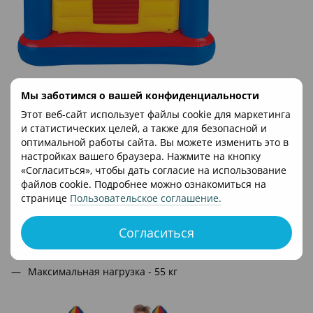
Мы заботимся о вашей конфиденциальности
Характеристики надувного батута Intex
48259:
Этот веб-сайт использует файлы cookie для маркетинга
и статистических целей, а также для безопасной и
Длина - 175 см
оптимальной работы сайта. Вы можете изменить это в
Ширина - 175 см
настройках вашего браузера. Нажмите на кнопку
«Согласиться», чтобы дать согласие на использование
Высота - 135 см
файлов cookie. Подробнее можно ознакомиться на
Размеры - (ДxШxВ) 175 x 175 x 135см
странице
Пользовательское соглашение
.
Вес - 12 кг
Согласиться
Возраст ребенка - 2+ лет
Дно - надувное
Максимальная нагрузка - 55 кг