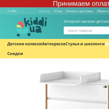
Перейти к основному контенту
Укр
Рус
Каталог
О нас
Оплата и доставка
Обмен и
Интернет-магазин детских
Детские коляски
Автокресла
Стулья и шезлонги
Д
Скидки