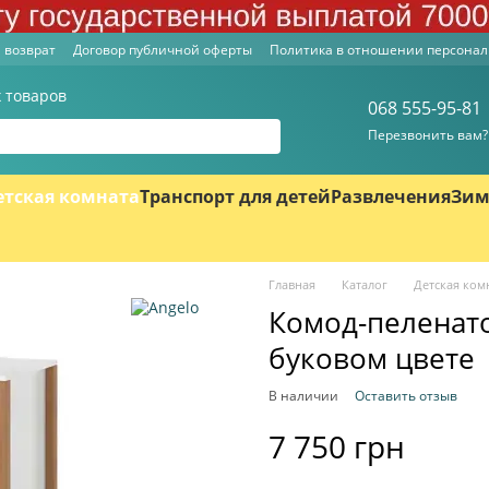
 возврат
Договор публичной оферты
Политика в отношении персона
 товаров
068 555-95-81
Перезвонить вам?
етская комната
Транспорт для детей
Развлечения
Зим
Главная
Каталог
Детская ком
Комод-пеленато
буковом цвете
В наличии
Оставить отзыв
7 750 грн