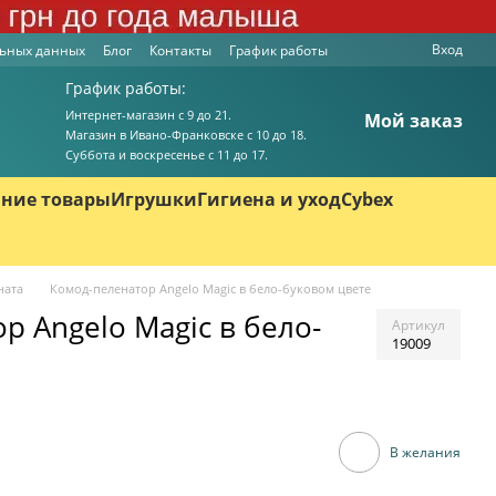
Вход
льных данных
Блог
Контакты
График работы
График работы:
Интернет-магазин с 9 до 21.
Мой заказ
Магазин в Ивано-Франковске с 10 до 18.
Суббота и воскресенье с 11 до 17.
ние товары
Игрушки
Гигиена и уход
Cybex
ната
Комод-пеленатор Angelo Magic в бело-буковом цвете
р Angelo Magic в бело-
Артикул
19009
В желания