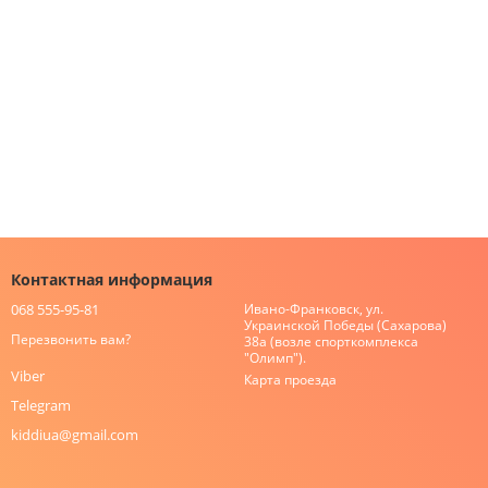
Контактная информация
068 555-95-81
Ивано-Франковск, ул.
Украинской Победы (Сахарова)
Перезвонить вам?
38а (возле спорткомплекса
"Олимп").
Viber
Карта проезда
Telegram
kiddiua@gmail.com