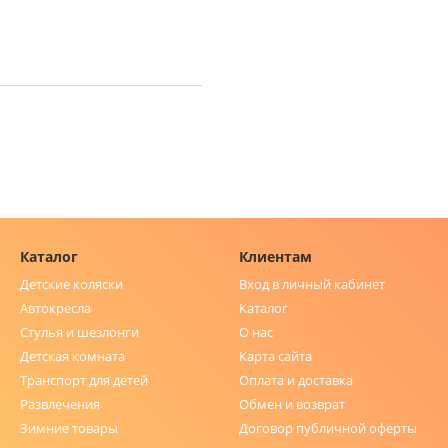
Каталог
Клиентам
Детские коляски
Вход в личный кабинет
Автокресла
Каталог
Стулья и шезлонги
О нас
Детская комната
Карта сайта
Транспорт для детей
Оплата и доставка
Развлечения
Обмен и возврат
Зимние товары
Договор публичной оферты