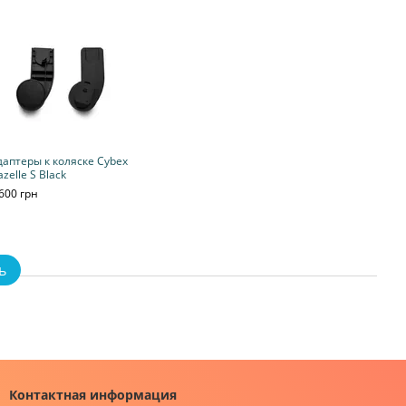
даптеры к коляске Cybex
zelle S Black
600 грн
ь
Контактная информация