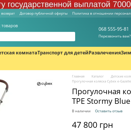
 возврат
Договор публичной оферты
Политика в отношении персона
 товаров
068 555-95-81
Перезвонить вам?
етская комната
Транспорт для детей
Развлечения
Зим
Главная
Каталог
Детские кол
Прогулочная коляска Cybex e-Gazelle
Прогулочная кол
TPE Stormy Blu
В наличии
Оставить отзыв
47 800 грн