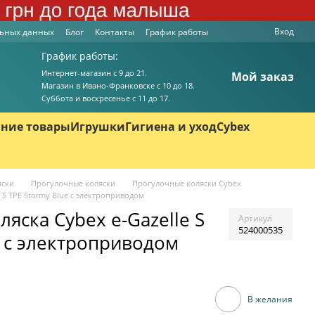
Вход
льных данных
Блог
Контакты
График работы
График работы:
Интернет-магазин с 9 до 21.
Мой заказ
Магазин в Ивано-Франковске с 10 до 18.
Суббота и воскресенье с 11 до 17.
ние товары
Игрушки
Гигиена и уход
Cybex
яски
Прогулочные коляски
Прогулочные коляски Cybex
 S TPE Stormy Blue с электроприводом
яска Cybex e-Gazelle S
Артикул
524000535
e с электроприводом
В желания