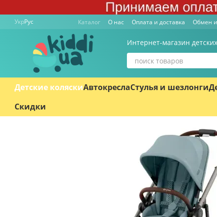
Перейти к основному контенту
Укр
Рус
Каталог
О нас
Оплата и доставка
Обмен и
Интернет-магазин детских
Детские коляски
Автокресла
Стулья и шезлонги
Д
Скидки