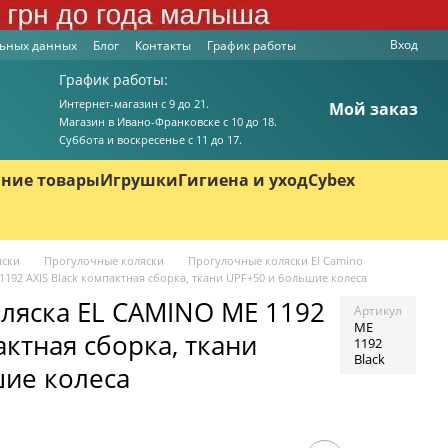
Вход
льных данных
Блог
Контакты
График работы
График работы:
Интернет-магазин с 9 до 21.
Мой заказ
Магазин в Ивано-Франковске с 10 до 18.
Суббота и воскресенье с 11 до 17.
ние товары
Игрушки
Гигиена и уход
Cybex
яски
Прогулочные коляски
Прогулочные коляски El Camino
192 AXIS Black компактная сборка, ткани UPF+50 и большие колеса
ляска EL CAMINO ME 1192
Артикул
ME
актная сборка, ткани
1192
Black
шие колеса