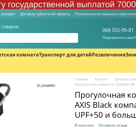
 возврат
Договор публичной оферты
Политика в отношении персона
 товаров
068 555-95-81
Перезвонить вам?
етская комната
Транспорт для детей
Развлечения
Зим
Главная
Каталог
Детские кол
Прогулочная коляска EL CAMINO ME 1
Прогулочная ко
AXIS Black комп
UPF+50 и боль
В наличии
Оставить отзыв