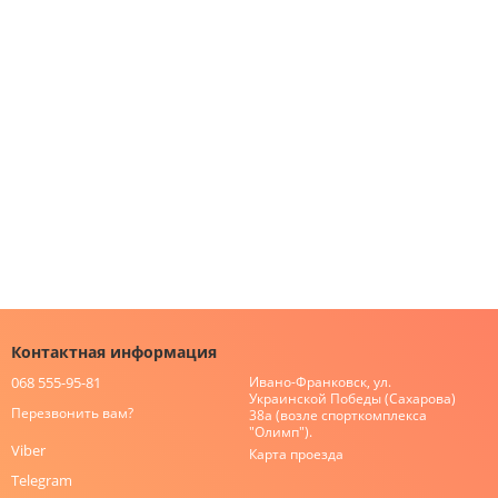
Контактная информация
068 555-95-81
Ивано-Франковск, ул.
Украинской Победы (Сахарова)
Перезвонить вам?
38а (возле спорткомплекса
"Олимп").
Viber
Карта проезда
Telegram