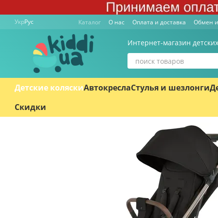
Перейти к основному контенту
Укр
Рус
Каталог
О нас
Оплата и доставка
Обмен и
Интернет-магазин детских
Детские коляски
Автокресла
Стулья и шезлонги
Д
Скидки