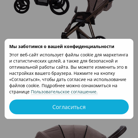
Мы заботимся о вашей конфиденциальности
Этот веб-сайт использует файлы cookie для маркетинга
и статистических целей, а также для безопасной и
оптимальной работы сайта. Вы можете изменить это в
Регулировка коляски для прогулок
настройках вашего браузера. Нажмите на кнопку
Использовать модель можно годами, поскольку она
«Согласиться», чтобы дать согласие на использование
отвечает требованиям для использования детьми
файлов cookie. Подробнее можно ознакомиться на
старшего возраста – весом до 22 кг или до 4 лет, в
странице
Пользовательское соглашение
.
зависимости от того, что наступит раньше. Капюшон
можно быстро отрегулировать, спинка позволяет выбрать
Согласиться
одно из 5 различных положений: от сидящего до лежащего
вместе с подножкой.