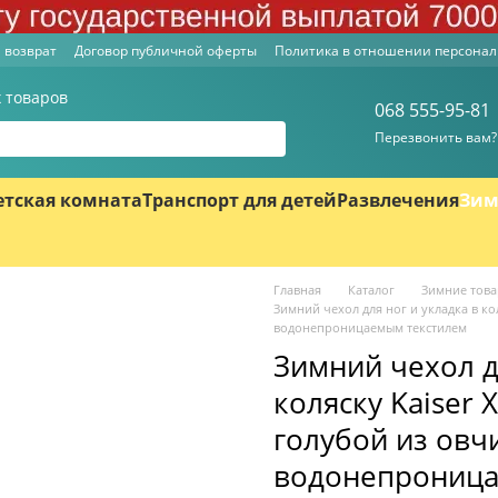
 возврат
Договор публичной оферты
Политика в отношении персона
 товаров
068 555-95-81
Перезвонить вам?
етская комната
Транспорт для детей
Развлечения
Зим
Главная
Каталог
Зимние тов
Зимний чехол для ног и укладка в ко
водонепроницаемым текстилем
Зимний чехол д
коляску Kaiser 
голубой из овч
водонепроница