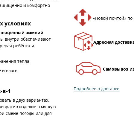
 защищённо и комфортно
«Новой почтой» по
х условиях
лноценный зимний
лы внутри обеспечивают
Адресная доставк
ревая ребёнка и
ранения тепла
Самовывоз из
 и влаге
Подробнее о доставке
-в-1
вать в двух вариантах.
превратив изделие в мягкую
ри смене погоды или для