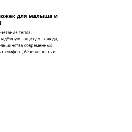
 ножек для малыша и
й
четание тепла,
надёжную защиту от холода,
большинства современных
т комфорт, безопасность и