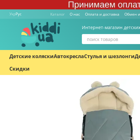
Перейти к основному контенту
Укр
Рус
Каталог
О нас
Оплата и доставка
Обмен и
Интернет-магазин детских
Детские коляски
Автокресла
Стулья и шезлонги
Д
Скидки