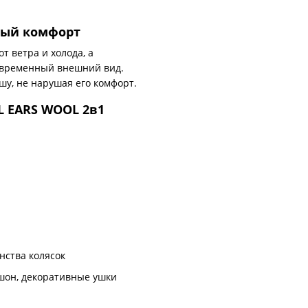
ный комфорт
 ветра и холода, а
временный внешний вид.
шу, не нарушая его комфорт.
L EARS WOOL 2в1
нства колясок
шон, декоративные ушки