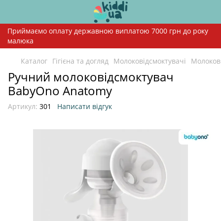
Приймаємо оплату державною виплатою 7000 грн до року
малюка
Каталог
Гігієна та догляд
Молоковідсмоктувачі
Молоков
Ручний молоковідсмоктувач
BabyOno Anatomy
Артикул:
301
Написати відгук