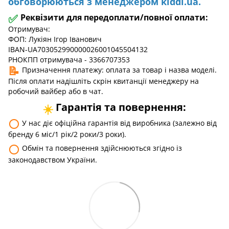
обговорюються з менеджером kiddi.ua.
✅
Реквізити для передоплати/повної оплати:
Отримувач:
ФОП: Лукіян Ігор Іванович
IBAN-UA703052990000026001045504132
РНОКПП отримувача - 3366707353
📝
Призначення платежу: оплата за товар і назва моделі.
Після оплати надішліть скрін квитанції менеджеру на
робочий вайбер або в чат.
Гарантія та повернення:
☀️
⚪
У нас діє офіційна гарантія від виробника (залежно від
бренду 6 міс/1 рік/2 роки/3 роки).
⚪
Обмін та повернення здійснюються згідно із
законодавством України.