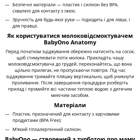
Безпечні матеріали — пластик і силікон без BPA,
схвалені для контакту з їжею.
Зручність для будь-якої руки — підходить і для лівші, і
для правші.
Як користуватися молоковідсмоктувачем
BabyOno Anatomy
Перед початком зціджування обережно натисніть на сосок,
щоб стимулювати потік молока. Прикладіть чашу
молоковідсмоктувача до грудей, переконайтесь, що вона
щільно прилягає, не пропускаючи повітря. Під час
зціджування тримайте пляшку вертикально, щоб уникнути
проливання. Після завершення процедури розберіть
прилад і промийте всі частини теплою водою з дитячим
миючим засобом.
Матеріали
Пластик, призначений для контакту з харчовими
продуктами (BPA Free);
М’який гіпоалергенний силікон.
BabyOno — створений з турботою про маму