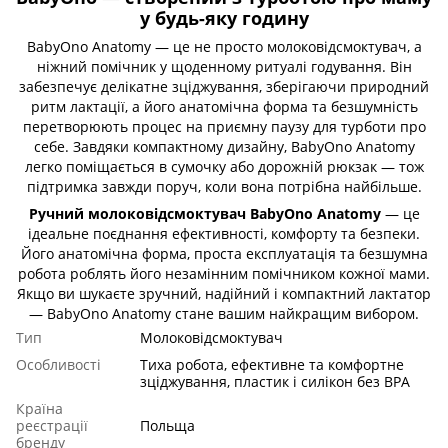
у будь-яку годину
BabyOno Anatomy — це не просто молоковідсмоктувач, а
ніжний помічник у щоденному ритуалі годування. Він
забезпечує делікатне зціджування, зберігаючи природний
ритм лактації, а його анатомічна форма та безшумність
перетворюють процес на приємну паузу для турботи про
себе. Завдяки компактному дизайну, BabyOno Anatomy
легко поміщається в сумочку або дорожній рюкзак — тож
підтримка завжди поруч, коли вона потрібна найбільше.
Ручний молоковідсмоктувач BabyOno Anatomy
— це
ідеальне поєднання ефективності, комфорту та безпеки.
Його анатомічна форма, проста експлуатація та безшумна
робота роблять його незамінним помічником кожної мами.
Якщо ви шукаєте зручний, надійний і компактний лактатор
— BabyOno Anatomy стане вашим найкращим вибором.
Тип
Молоковідсмоктувач
Особливості
Тиха робота, ефективне та комфортне
зціджування, пластик і силікон без BPA
Країна
реєстрації
Польща
бренду