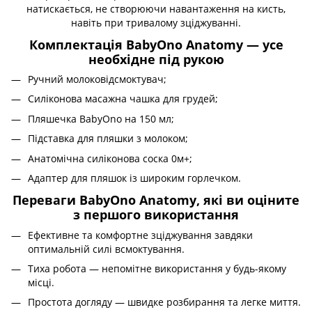
натискається, не створюючи навантаження на кисть,
навіть при тривалому зціджуванні.
Комплектація BabyOno Anatomy — усе
необхідне під рукою
Ручний молоковідсмоктувач;
Силіконова масажна чашка для грудей;
Пляшечка BabyOno на 150 мл;
Підставка для пляшки з молоком;
Анатомічна силіконова соска 0м+;
Адаптер для пляшок із широким горлечком.
Переваги BabyOno Anatomy, які ви оціните
з першого використання
Ефективне та комфортне зціджування завдяки
оптимальній силі всмоктування.
Тиха робота — непомітне використання у будь-якому
місці.
Простота догляду — швидке розбирання та легке миття.