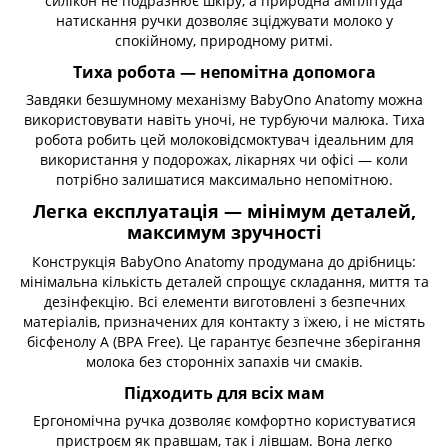
силікон не подразнює шкіру, а природна амплітуда
натискання ручки дозволяє зціджувати молоко у
спокійному, природному ритмі.
Тиха робота — непомітна допомога
Завдяки безшумному механізму BabyOno Anatomy можна
використовувати навіть уночі, не турбуючи малюка. Тиха
робота робить цей молоковідсмоктувач ідеальним для
використання у подорожах, лікарнях чи офісі — коли
потрібно залишатися максимально непомітною.
Легка експлуатація — мінімум деталей,
максимум зручності
Конструкція BabyOno Anatomy продумана до дрібниць:
мінімальна кількість деталей спрощує складання, миття та
дезінфекцію. Всі елементи виготовлені з безпечних
матеріалів, призначених для контакту з їжею, і не містять
бісфенолу А (BPA Free). Це гарантує безпечне зберігання
молока без сторонніх запахів чи смаків.
Підходить для всіх мам
Ергономічна ручка дозволяє комфортно користуватися
пристроєм як правшам, так і лівшам. Вона легко