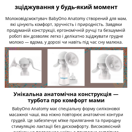
зціджування у будь-який момент
Молоковідсмоктувач BabyOno Anatomy створений для мам,
які цінують комфорт, зручність і природність. Завдяки
продуманій конструкції, ергономічній ручці та безшумній
роботі він дозволяє легко і делікатно зціджувати грудне
молоко — вдома, у дорозі чи навіть під час сну малюка.
Унікальна анатомічна конструкція —
турбота про комфорт мами
BabyOno Anatomy має спеціальну форму силіконової
масажної чаші, яка ніжно повторює анатомічні контури
грудей. Це забезпечує м’яке прилягання та природну
стимуляцію лактації без дискомфорту. Високоякісний