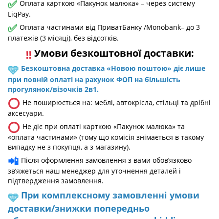
✅
Оплата карткою «Пакунок малюка» – через систему
LiqPay.
✅
Оплата частинами від ПриватБанку /Monobank– до 3
платежів (3 місяці), без відсотків.
Умови безкоштовної доставки:
‼️
🩵
Безкоштовна доставка «Новою поштою» діє лише
при повній оплаті на рахунок ФОП на більшість
прогулянок/візочків 2в1.
⭕
Не поширюється на: меблі, автокрісла, стільці та дрібні
аксесуари.
⭕
Не діє при оплаті карткою «Пакунок малюка» та
«оплата частинами» (тому що комісія знімається в такому
випадку не з покупця, а з магазину).
📲
Після оформлення замовлення з вами обов’язково
зв’яжеться наш менеджер для уточнення деталей і
підтвердження замовлення.
При комплексному замовленні умови
🩵
доставки/знижки попередньо