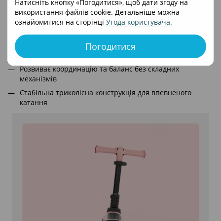
Натисніть кнопку «Погодитися», щоб дати згоду на
використання файлів cookie. Детальніше можна
ознайомитися на сторінці
Угода користувача
.
Контроль руху та безпечне керування для
розвитку малюка
Погодитися
Інтуїтивне керування за допомогою нахилу тіла
Розвиває координацію та баланс без складних
механізмів
Стабільна триколісна конструкція для впевненого
катання