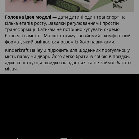
Головна ідея моделі
— дати дитині один транспорт на
кілька етапів росту. Завдяки регулюванням і простій
трансформації батькам не потрібно купувати окремо
біговел і самокат. Малюк отримує знайомий і комфортний
формат, який змінюється разом із його навичками.
Kinderkraft Halley 2 підходить для щоденних прогулянок у
місті, парку чи дворі. Його легко брати із собою в поїздки,
адже конструкція швидко складається та не займає багато
місця.