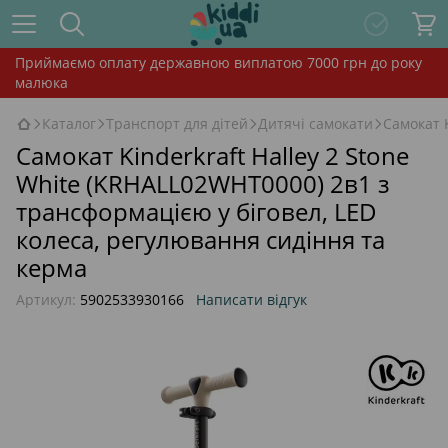
Приймаємо оплату державною виплатою 7000 грн до року
малюка
Каталог
Транспорт для дітей
Дитячі самокати
Самокат 
Самокат Kinderkraft Halley 2 Stone
White (KRHALL02WHT0000) 2в1 з
трансформацією у біговел, LED
колеса, регулювання сидіння та
керма
Артикул:
5902533930166
Написати відгук