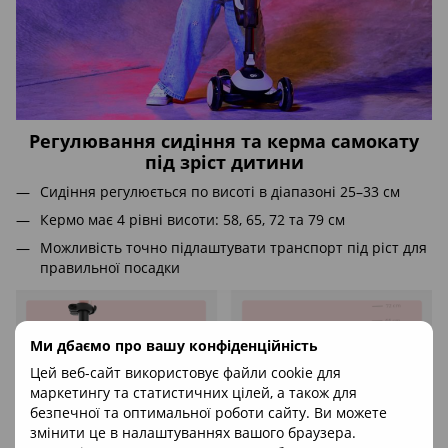
Регулювання сидіння та керма самокату
під зріст дитини
Сидіння регулюється по висоті в діапазоні 25–33 см
Кермо має 4 рівні висоти: 58, 65, 72 та 79 см
Можливість точно підлаштувати транспорт під ріст для
правильної посадки
Ми дбаємо про вашу конфіденційність
Цей веб-сайт використовує файли cookie для
маркетингу та статистичних цілей, а також для
безпечної та оптимальної роботи сайту. Ви можете
змінити це в налаштуваннях вашого браузера.