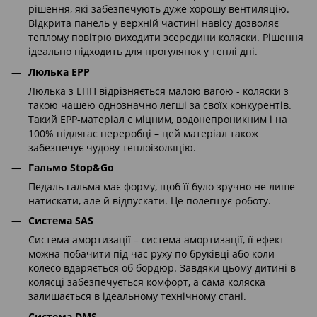
рішення, які забезпечують дуже хорошу вентиляцію.
Відкрита панель у верхній частині навісу дозволяє
теплому повітрю виходити зсередини коляски. Рішення
ідеально підходить для прогулянок у теплі дні.
Люлька EPP
Люлька з ЕПП відрізняється малою вагою - коляски з
такою чашею однозначно легші за своїх конкурентів.
Такий EPP-матеріал є міцним, водонепроникним і на
100% підлягає переробці – цей матеріал також
забезпечує чудову теплоізоляцію.
Гальмо Stop&Go
Педаль гальма має форму, щоб її було зручно не лише
натискати, але й відпускати. Це полегшує роботу.
Система SAS
Система амортизації – система амортизації, її ефект
можна побачити під час руху по бруківці або коли
колесо вдаряється об бордюр. Завдяки цьому дитині в
колясці забезпечується комфорт, а сама коляска
залишається в ідеальному технічному стані.
Система DMS