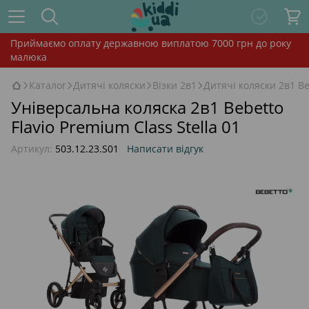
Приймаємо оплату державною виплатою 7000 грн до року
малюка
Каталог
Дитячі коляски
Візки 2в1
Дитячі коляски 2в1 Be
Універсальна коляска 2в1 Bebetto
Flavio Premium Class Stella 01
Артикул:
503.12.23.S01
Написати відгук