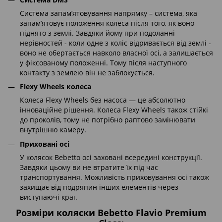
Система запам’ятовування напрямку – система, яка
запам’ятовує положення колеса після того, як воно
піднято з землі. Завдяки йому при подоланні
нерівностей - коли одне з коліс відривається від землі -
воно не обертається навколо власної осі, а залишається
у фіксованому положенні. Тому після наступного
контакту з землею він не заблокується.
Flexy Wheels колеса
Колеса Flexy Wheels без насоса — це абсолютно
інноваційне рішення. Колеса Flexy Wheels також стійкі
до проколів, тому не потрібно раптово замінювати
внутрішню камеру.
Приховані осі
У колясок Bebetto осі заховані всередині конструкції.
Завдяки цьому ви не втратите їх під час
транспортування. Можливість приховування осі також
захищає від подряпин інших елементів через
виступаючі краї.
Розміри коляски Bebetto Flavio Premium