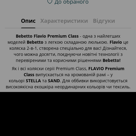
До обраного
Опис
Характеристики
Відгуки
Bebetto Flavio Premium Class
- одна з найлегших
моделей
Bebetto
з легкою складаною люлькою.
Flavio
це
коляска 2-в-1, створена спеціально для вас! Дізнайтеся,
чого можна досягти, поєднуючи новітні технології з
перевіреними та корисними рішеннями
Bebetto!
Як і всі коляски серії Premium Class,
FLAVIO Premium
Class
випускається на хромованій рамі – у
кольорі
STELLA
та
SAND
. Для оббивки використовується
високоякісна екошкіра неординарних кольорів чи тексиль.