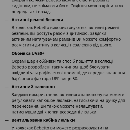
сидінням, не знімаючи його. Сидіння можна кріпити як
вперед, так і назад.
Активні ремені безпеки
В колясках Bebetto використовуються активні ремені
безпеки, які ростуть разом з дитиною. Завдяки
активним натягувачам ременів Ви можете комфортно
розмістити дитину в колясці незалежно від цього.
Оббивка UV50+
Окремі шари оббивки та спосіб пошиття в колясці
Bebetto розроблені таким чином, щоб блокувати
шкідливі ультрафіолетові промені, де середнє значення
бар’єрного фактора UPF вище 50.
Активний капюшон
Завдяки використанню активного капюшону ви можете
регулювати капюшон люльки, натискаючи на ручку для
перенесення. Ви також можете налаштувати,
натиснувши дві кнопки всередині люльки.
Вентильована кабіна люльки
У колясках Bebetto ви можете розраховувати на