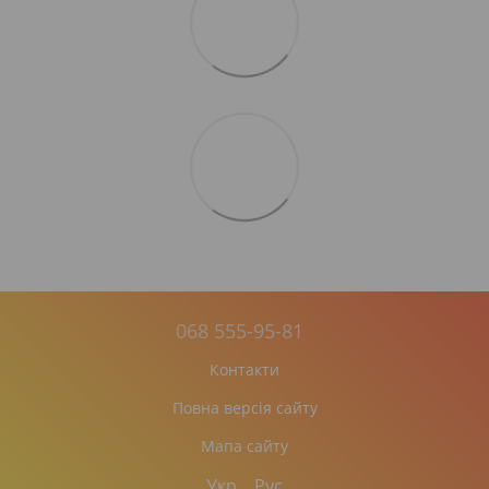
068 555-95-81
Контакти
Повна версія сайту
Мапа сайту
Укр
Рус