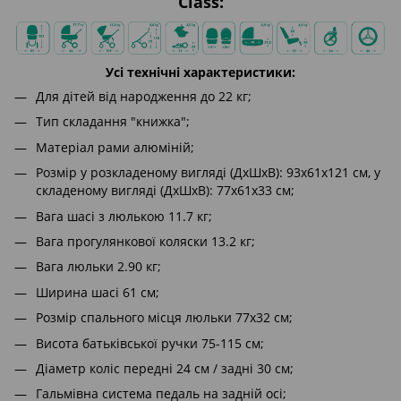
Class:
Усі технічні характеристики:
Для дітей від народження до 22 кг;
Тип складання "книжка";
Матеріал рами алюміній;
Розмір у розкладеному вигляді (ДхШхВ): 93х61х121 см, у
складеному вигляді (ДхШхВ): 77х61х33 см;
Вага шасі з люлькою 11.7 кг;
Вага прогулянкової коляски 13.2 кг;
Вага люльки 2.90 кг;
Ширина шасі 61 см;
Розмір спального місця люльки 77х32 см;
Висота батьківської ручки 75-115 см;
Діаметр коліс передні 24 см / задні 30 см;
Гальмівна система педаль на задній осі;