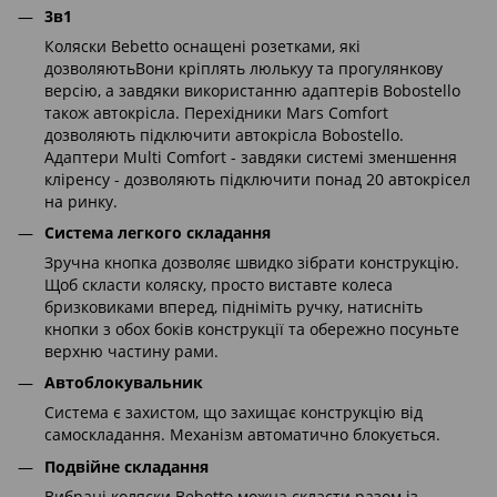
3в1
Коляски Bebetto оснащені розетками, які
дозволяютьВони кріплять люлькуу та прогулянкову
версію, а завдяки використанню адаптерів Bobostello
також автокрісла. Перехідники Mars Comfort
дозволяють підключити автокрісла Bobostello.
Адаптери Multi Comfort - завдяки системі зменшення
кліренсу - дозволяють підключити понад 20 автокрісел
на ринку.
Система легкого складання
Зручна кнопка дозволяє швидко зібрати конструкцію.
Щоб скласти коляску, просто виставте колеса
бризковиками вперед, підніміть ручку, натисніть
кнопки з обох боків конструкції та обережно посуньте
верхню частину рами.
Автоблокувальник
Система є захистом, що захищає конструкцію від
самоскладання. Механізм автоматично блокується.
Подвійне складання
Вибрані коляски Bebetto можна скласти разом із