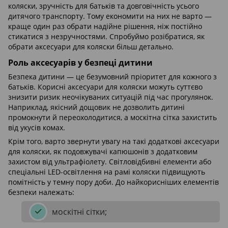
коляски, зручність для батьків та довговічність усього
дитячого транспорту. Тому економити на них не варто —
краще один раз обрати надійне рішення, ніж постійно
стикатися з незручностями. Спробуймо розібратися, як
обрати аксесуари для коляски більш детально.
Роль аксесуарів у безпеці дитини
Безпека дитини — це безумовний пріоритет для кожного з
батьків. Корисні аксесуари для коляски можуть суттєво
знизити ризик неочікуваних ситуацій під час прогулянок.
Наприклад, якісний дощовик не дозволить дитині
промокнути й переохолодитися, а москітна сітка захистить
від укусів комах.
Крім того, варто звернути увагу на такі додаткові аксесуари
для коляски, як подовжувачі капюшонів з додатковим
захистом від ультрафіолету. Світловідбивні елементи або
спеціальні LED-освітлення на рамі коляски підвищують
помітність у темну пору доби. До найкорисніших елементів
безпеки належать:
москітні сітки;