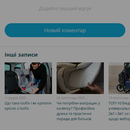
Додайте перший відгук
Новий коментар
Інші записи
1 грудня 2025
26 листопада 2025
19 листопада
Що таке Isofix і як кріпити
Чи потрібен матрацик у
ТОП-10 бю
крісло з Isofix
коляску? Професійна
універсаль
думка та практичні
2в1 і 3в1: о
поради для батьків
щодо вибо