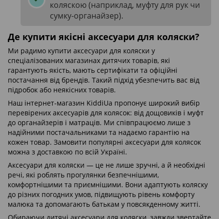
коляскою (наприклад, муфту для рук чи
сумку-органайзер).
Де купити якісні аксесуари для коляски?
Ми радимо купити аксесуари для коляски у
спеціалізованих магазинах дитячих товарів, які
гарантують якість, мають сертифікати та офіційні
постачання від брендів. Такий підхід убезпечить вас від
підробок або неякісних товарів.
Наш інтернет-магазин KiddiUa пропонує широкий вибір
перевірених аксесуарів для колясок: від дощовиків і муфт
до органайзерів і матраців. Ми співпрацюємо лише з
надійними постачальниками та надаємо гарантію на
кожен товар. Замовити популярні аксесуари для колясок
можна з доставкою по всій Україні.
Аксесуари для коляски — це не лише зручні, а й необхідні
речі, які роблять прогулянки безпечнішими,
комфортнішими та приємнішими. Вони адаптують коляску
до різних погодних умов, підвищують рівень комфорту
малюка та допомагають батькам у повсякденному житті.
Обираючи дитячі аксесуари для коляски, завжди звертайте