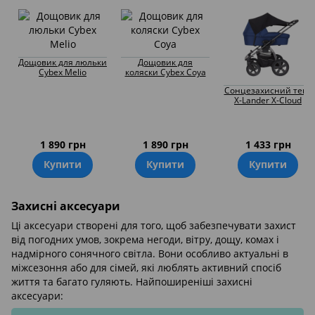
Дощовик для люльки
Дощовик для
Cybex Melio
коляски Cybex Coya
Сонцезахисний тент
X-Lander X-Cloud
1 890 грн
1 890 грн
1 433 грн
Купити
Купити
Купити
Захисні аксесуари
Ці аксесуари створені для того, щоб забезпечувати захист
від погодних умов, зокрема негоди, вітру, дощу, комах і
надмірного сонячного світла. Вони особливо актуальні в
міжсезоння або для сімей, які люблять активний спосіб
життя та багато гуляють. Найпоширеніші захисні
аксесуари: