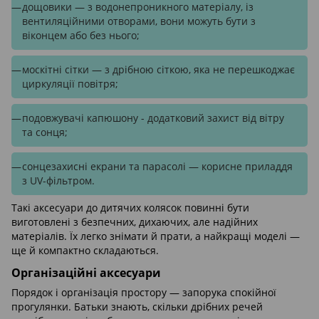
дощовики — з водонепроникного матеріалу, із
вентиляційними отворами, вони можуть бути з
віконцем або без нього;
москітні сітки — з дрібною сіткою, яка не перешкоджає
циркуляції повітря;
подовжувачі капюшону - додатковий захист від вітру
та сонця;
сонцезахисні екрани та парасолі — корисне приладдя
з UV-фільтром.
Такі аксесуари до дитячих колясок повинні бути
виготовлені з безпечних, дихаючих, але надійних
матеріалів. Їх легко знімати й прати, а найкращі моделі —
ще й компактно складаються.
Організаційні аксесуари
Порядок і організація простору — запорука спокійної
прогулянки. Батьки знають, скільки дрібних речей