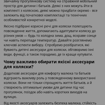
звичайну прогулянкову систему на справжній мобільний
простір для дитини і батьків. Деякі з них можуть йти в
комплекті з коляскою, деякі можна придбати окремо - все
залежить від початкової комплектації та технічних
особливостей конкретної моделі.
Якісно підібрані корисні речі для коляски полегшують
повсякденне життя, допомагають адаптувати коляску до
різних умов — будь то холодна зима, дощ, яскраве сонце
чи навіть перепади температур. Давайте розглянемо
ключові аспекти вибору. Спробуємо розібратися, які
бувають дитячі аксесуари для коляски, обговоримо їхні
види, функції, а також порадимо, де їх краще купувати.
Чому важливо обирати якісні аксесуари
для коляски?
Додаткові аксесуари для комфорту малюка та батьків
відіграють важливу роль у повсякденному використанні
коляски. Вони не тільки спрощують життя батьків, а й
створюють оптимальні умови для дитини під час
прогулянок, поїздок або навіть коротких виходів на
вулицю.
Від якості аксесуарів залежить безпека малюка, стійкість