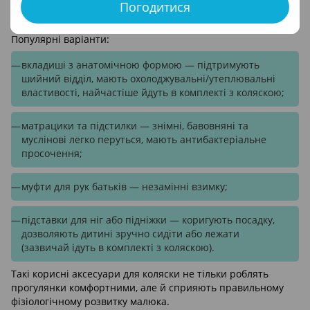
Погодитися
особливо актуальні для немовлят, які більшість часу
проводять у лежачому або напівсидячому положенні.
Популярні варіанти:
вкладиші з анатомічною формою — підтримують
шийний відділ, мають охолоджувальні/утеплювальні
властивості, найчастіше йдуть в комплекті з коляскою;
матрацики та підстилки — знімні, бавовняні та
муслінові легко перуться, мають антибактеріальне
просочення;
муфти для рук батьків — незамінні взимку;
підставки для ніг або підніжки — коригують посадку,
дозволяють дитині зручно сидіти або лежати
(зазвичай ідуть в комплекті з коляскою).
Такі корисні аксесуари для коляски не тільки роблять
прогулянки комфортними, але й сприяють правильному
фізіологічному розвитку малюка.