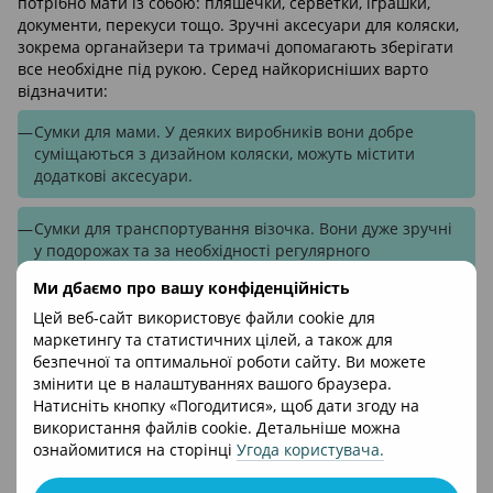
потрібно мати із собою: пляшечки, серветки, іграшки,
документи, перекуси тощо. Зручні аксесуари для коляски,
зокрема органайзери та тримачі допомагають зберігати
все необхідне під рукою. Серед найкорисніших варто
відзначити:
Сумки для мами. У деяких виробників вони добре
суміщаються з дизайном коляски, можуть містити
додаткові аксесуари.
Сумки для транспортування візочка. Вони дуже зручні
у подорожах та за необхідності регулярного
перенесення/переховування коляски.
Ми дбаємо про вашу конфіденційність
Організаційні додаткові аксесуари для коляски повинні
Цей веб-сайт використовує файли cookie для
бути легкими, але міцними, із простим способом кріплення.
маркетингу та статистичних цілей, а також для
Багато сучасних моделей мають універсальні застібки й
безпечної та оптимальної роботи сайту. Ви можете
підходять до більшості типів колясок.
змінити це в налаштуваннях вашого браузера.
Натисніть кнопку «Погодитися», щоб дати згоду на
Комфортні аксесуари
використання файлів cookie. Детальніше можна
Комфортні дитячі аксесуари для коляски забезпечують
ознайомитися на сторінці
Угода користувача
.
правильну підтримку тіла дитини, зменшують напругу під
час тривалих прогулянок і створюють затишок. Вони