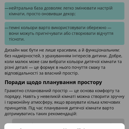
нейтральна база дозволяє легко змінювати настрій
кімнати, просто оновивши декор;
темні кольори варто використовувати обережно —
вони можуть пригнічувати або створювати відчуття
тісноти.
Дизайн має бути не лише красивим, а й функціональним:
без надмірностей, з урахуванням інтересів дитини. Добре,
коли малюк може сам вибрати кольори дитячої кімнати та
різні деталі — це формує в нього почуття смаку та
відповідальності за власний простір.
Поради щодо планування простору
Грамотно спланований простір — це основа комфорту та
порядку. Навіть у невеликій кімнаті можна створити зручну
і гармонійну атмосферу, якщо врахувати кілька ключових
принципів. Під час планування дитячої кімнати варто
дотримуватись таких рекомендацій:
ліжко краще розташувати уздовж стіни,