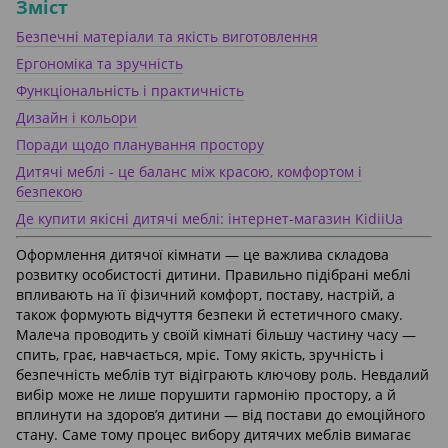
Зміст
Безпечні матеріали та якість виготовлення
Ергономіка та зручність
Функціональність і практичність
Дизайн і кольори
Поради щодо планування простору
Дитячі меблі - це баланс між красою, комфортом і
безпекою
Де купити якісні дитячі меблі: інтернет-магазин KidiiUa
Оформлення дитячої кімнати — це важлива складова
розвитку особистості дитини. Правильно підібрані меблі
впливають на її фізичний комфорт, поставу, настрій, а
також формують відчуття безпеки й естетичного смаку.
Малеча проводить у своїй кімнаті більшу частину часу —
спить, грає, навчається, мріє. Тому якість, зручність і
безпечність меблів тут відіграють ключову роль. Невдалий
вибір може не лише порушити гармонію простору, а й
вплинути на здоров’я дитини — від постави до емоційного
стану. Саме тому процес вибору дитячих меблів вимагає