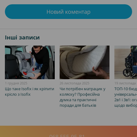
Новий коментар
Інші записи
1 грудня 2025
26 листопада 2025
19 листопада
Що таке Isofix і як кріпити
Чи потрібен матрацик у
ТОП-10 бю
крісло з Isofix
коляску? Професійна
універсаль
думка та практичні
2в1 і 3в1: о
поради для батьків
щодо вибо
068 555-95-81