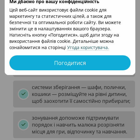
Ми дбаємо про вашу конфіденційність
подалі від вікна та батареї, щоб
уникнути протягів і перегріву;
Цей веб-сайт використовує файли cookie для
маркетингу та статистичних цілей, а також для
безпечної та оптимальної роботи сайту. Ви можете
письмовий стіл має стояти біля вікна —
змінити це в налаштуваннях вашого браузера.
природне світло позитивно впливає на
Натисніть кнопку «Погодитися», щоб дати згоду на
зір і концентрацію уваги;
використання файлів cookie. Детальніше можна
ознайомитися на сторінці
Угода користувача
.
ігрова зона повинна бути просторою,
Погодитися
безпечної конфігурації, з м’яким
килимом або покриттям;
системи зберігання — шафи, полички,
кошики — розміщуйте на рівні дитини,
щоб заохотити її самостійно прибирати;
зонування допоможе підтримувати
порядок і навчить малюка розрізняти
місця для гри, відпочинку та навчання.