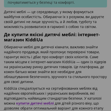
почуватиметься у безпеці та комфорті.
Дитячі меблі — це середовище, у якому формується
майбутня особистість. Обираючи їх з розумом, ви даруєте
своїй дитині не лише зручність, а й любов, турботу та
можливість розвиватися в гармонії з собою та світом.
Де купити якісні дитячі меблі: інтернет-
магазин KiddiUa
Обираючи меблі для дитячої кімнати, важливо знайти
надійного продавця, який пропонує перевірені товари,
гарантує якість і дбає про комфорт своїх клієнтів. Саме
таким місцем є інтернет-магазин KiddiUa — один із лідерів
на українському ринку дитячих товарів. Це платформа, де
кожен батько може знайти все необхідне для
облаштування безпечного, зручного та стильного простору
для своєї дитини.
KiddiUa спеціалізується на сертифікованих меблях від
надійних європейських і українських виробників, які
відповідають найвищим стандартам безпеки. У каталозі
можна
купити дитячі меблі
для дітей різного віку, що
дозволяє обрати оптимальний варіант для кожного етапу