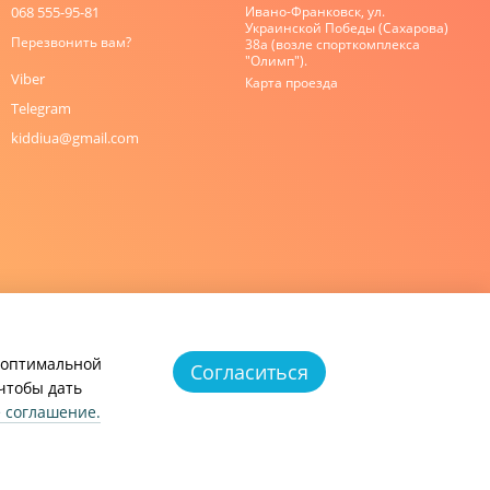
068 555-95-81
Ивано-Франковск, ул.
Украинской Победы (Сахарова)
Перезвонить вам?
38а (возле спорткомплекса
"Олимп").
Viber
Карта проезда
Telegram
kiddiua@gmail.com
и оптимальной
Согласиться
 чтобы дать
е соглашение
.