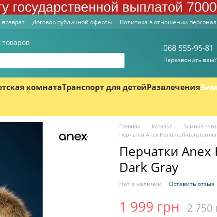
 возврат
Договор публичной оферты
Политика в отношении персона
 товаров
068 555-95-81
Перезвонить вам?
етская комната
Транспорт для детей
Развлечения
Зим
Главная
Каталог
Зимние тов
Перчатки Anex Handmuff-transformer
Перчатки Anex 
Dark Gray
Нет в наличии
Оставить отзыв
1 999 грн
2 750 