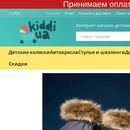
Перейти к основному контенту
Укр
Рус
Каталог
О нас
Оплата и доставка
Обмен и
Интернет-магазин детских
Детские коляски
Автокресла
Стулья и шезлонги
Д
Скидки