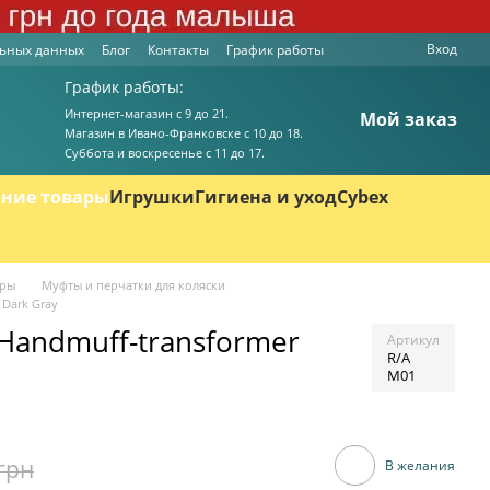
Вход
льных данных
Блог
Контакты
График работы
График работы:
Интернет-магазин с 9 до 21.
Мой заказ
Магазин в Ивано-Франковске с 10 до 18.
Суббота и воскресенье с 11 до 17.
ние товары
Игрушки
Гигиена и уход
Cybex
ары
Муфты и перчатки для коляски
 Dark Gray
Handmuff-transformer
Артикул
R/A
M01
грн
В желания