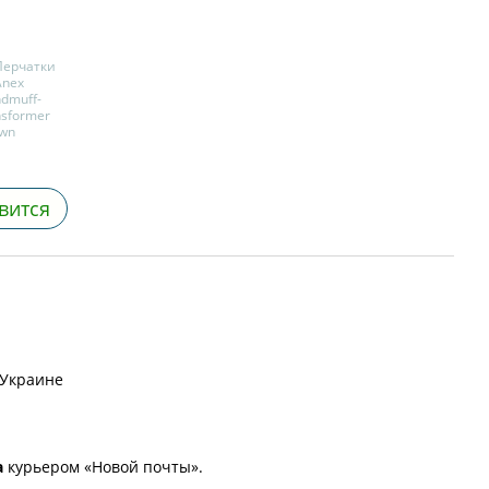
вится
 Украине
а
курьером «Новой почты».