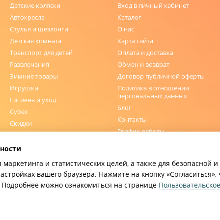
Детские коляски
Вход в личный кабинет
Автокресла
Каталог
Стулья и шезлонги
О нас
Детская комната
Карта сайта
Транспорт для детей
Оплата и доставка
Развлечения
Обмен и возврат
Зимние товары
Договор публичной оферты
Игрушки
Политика в отношении
персональных данных
Гигиена и уход
Блог
Cybex
Контакты
Скидки
График работы
ности
Мы в соцсетях
я маркетинга и статистических целей, а также для безопасной 
настройках вашего браузера. Нажмите на кнопку «Согласиться»,
e. Подробнее можно ознакомиться на странице
Пользовательско