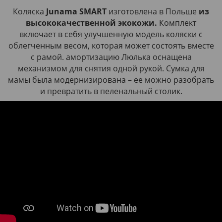
Коляска
Junama SMART
изготовлена ​​в Польше
из
высококачественной экокожи.
Комплект
включает в себя улучшенную модель коляски с
облегченным весом, которая может состоять вместе
с рамой. амортизацию Люлька оснащена
механизмом для снятия одной рукой. Сумка для
мамы была модернизирована – ее можно разобрать
и превратить в пеленальный столик.