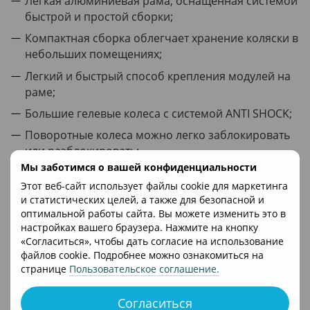
Легкая алюминиевая рама, оснащенная системой
быстрой и простой сборки;
Компактная сборка облегчает хранение коляски в
небольших помещениях;
Легкий и быстрый способ крепления модулей на
раме;
Большие гелевые колеса с системой ANTI SHOCK;
Поворотные колеса можно легко заблокировать
или разблокировать;
Мы заботимся о вашей конфиденциальности
Регулируемый амортизационный механизм;
Этот веб-сайт использует файлы cookie для маркетинга
Противоударная система "антишок" на передних
и статистических целей, а также для безопасной и
колесах;
оптимальной работы сайта. Вы можете изменить это в
настройках вашего браузера. Нажмите на кнопку
Центральный тормоз эргономичной формы на
«Согласиться», чтобы дать согласие на использование
задней оси;
файлов cookie. Подробнее можно ознакомиться на
странице
Пользовательское соглашение
.
Люлька обладает тепло- и звукоизоляционными
свойствами;
Согласиться
Низкое водо- и влагопоглощение;