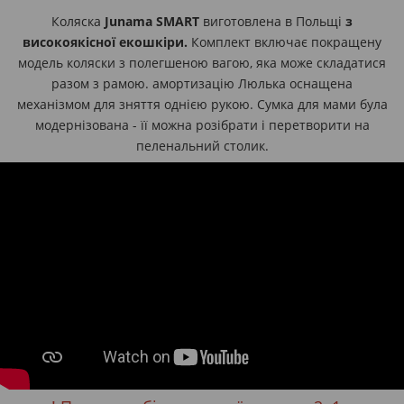
Коляска
Junama SMART
виготовлена ​​в Польщі
з
високоякісної екошкіри.
Комплект включає покращену
модель коляски з полегшеною вагою, яка може складатися
разом з рамою. амортизацію Люлька оснащена
механізмом для зняття однією рукою. Сумка для мами була
модернізована - її можна розібрати і перетворити на
пеленальний столик.