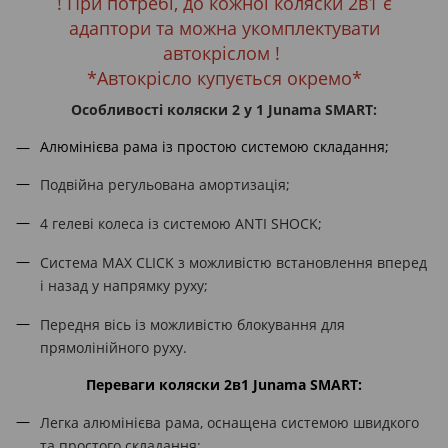
! При потребі, до кожної коляски 2в1 є
адаптори та можна укомплектувати
автокріслом !
*Автокрісло купується окремо*
Особливості коляски 2 у 1 Junama SMART:
Алюмінієва рама із простою системою складання;
Подвійна регульована амортизація;
4 гелеві колеса із системою ANTI SHOCK;
Система MAX CLICK з можливістю встановлення вперед
і назад у напрямку руху;
Передня вісь із можливістю блокування для
прямолінійного руху.
Переваги коляски 2в1 Junama SMART:
Легка алюмінієва рама, оснащена системою швидкого
та простого складання;