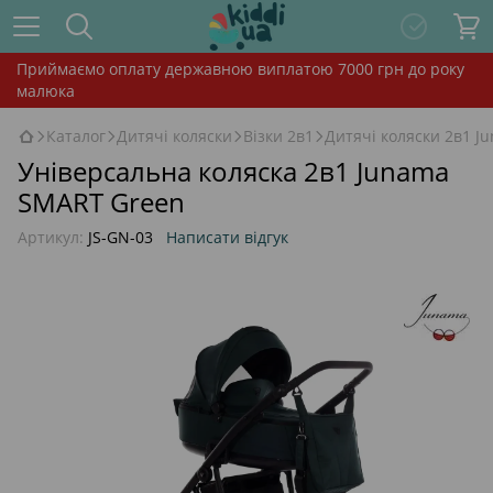
Приймаємо оплату державною виплатою 7000 грн до року
малюка
Каталог
Дитячі коляски
Візки 2в1
Дитячі коляски 2в1 J
Універсальна коляска 2в1 Junama
SMART Green
Артикул:
JS-GN-03
Написати відгук