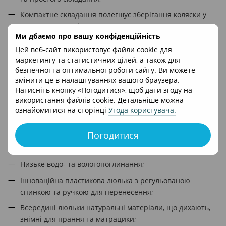
Компактне складання полегшує зберігання коляски у
невеликих приміщеннях;
Ми дбаємо про вашу конфіденційність
Легкий та швидкий спосіб кріплення модулів на рамі;
Цей веб-сайт використовує файли cookie для
Великі гелеві колеса із системою ANTI SHOCK;
маркетингу та статистичних цілей, а також для
безпечної та оптимальної роботи сайту. Ви можете
Поворотні колеса можна легко заблокувати або
змінити це в налаштуваннях вашого браузера.
розблокувати;
Натисніть кнопку «Погодитися», щоб дати згоду на
використання файлів cookie. Детальніше можна
Регульований амортизаційний механізм;
ознайомитися на сторінці
Угода користувача
.
Протиударна система "антишок" на передніх колесах;
Центральне гальмо ергономічної форми на задній осі;
Погодитися
Люлька має тепло- та звукоізоляційні властивості;
Низьке водо- та вологопоглинання;
Інноваційна пластикова люлька з регульованою
спинкою та ручкою для перенесення;
Всередині люльки натуральні матеріали, що дихають,
знімні для прання та матрацики;