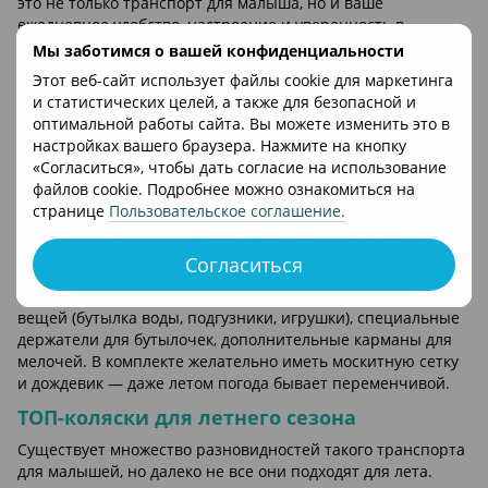
это не только транспорт для малыша, но и ваше
ежедневное удобство, настроение и уверенность в
безопасности ребёнка.
Мы заботимся о вашей конфиденциальности
Дополнительные функции, которые
Этот веб-сайт использует файлы cookie для маркетинга
пригодятся летом
и статистических целей, а также для безопасной и
оптимальной работы сайта. Вы можете изменить это в
Задумываясь о том, как выбрать прогулочную коляску,
настройках вашего браузера. Нажмите на кнопку
обратите внимание на то, что помимо базовых
«Согласиться», чтобы дать согласие на использование
характеристик, есть ряд дополнительных функций,
файлов cookie. Подробнее можно ознакомиться на
которые значительно улучшают использование этого
странице
Пользовательское соглашение
.
транспорта летом. Это может показаться мелочами, но
именно они формируют впечатление от пользования в
Согласиться
долгосрочной перспективе.
Например, наличие вместительной корзины для покупок и
вещей (бутылка воды, подгузники, игрушки), специальные
держатели для бутылочек, дополнительные карманы для
мелочей. В комплекте желательно иметь москитную сетку
и дождевик — даже летом погода бывает переменчивой.
ТОП-коляски для летнего сезона
Существует множество разновидностей такого транспорта
для малышей, но далеко не все они подходят для лета.