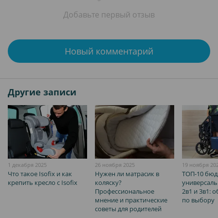
Добавьте первый отзыв
Новый комментарий
Другие записи
1 декабря 2025
26 ноября 2025
19 ноября 20
Что такое Isofix и как
Нужен ли матрасик в
ТОП-10 бю
крепить кресло с Isofix
коляску?
универсаль
Профессиональное
2в1 и 3в1: 
мнение и практические
по выбору
советы для родителей